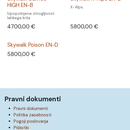
HIGH EN-B
X-Alps.
Izpopolnjena zmogljivost
lahkega krila
4700,00
€
5800,00
€
Skywalk Poison EN-D
5800,00
€
Pravni dokumenti
Pravni dokumenti
Politika zasebnosti
Pogoji poslovanja
Piškotki