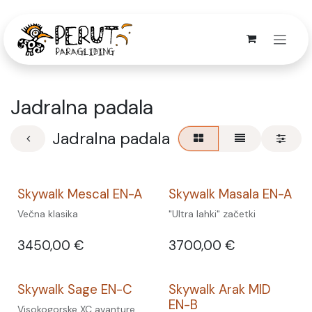
Skip to Content
Jadralna padala
Jadralna padala
Skywalk Mescal EN-A
Skywalk Masala EN-A
Večna klasika
"Ultra lahki" začetki
3450,00
€
3700,00
€
Skywalk Sage EN-C
Skywalk Arak MID
EN-B
Visokogorske XC avanture