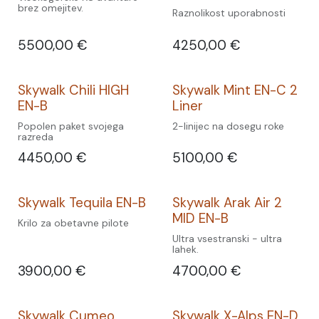
brez omejitev.
Raznolikost uporabnosti
5500,00
€
4250,00
€
Skywalk Chili HIGH
Skywalk Mint EN-C 2
EN-B
Liner
Popolen paket svojega
2-linijec na dosegu roke
razreda
4450,00
€
5100,00
€
Skywalk Tequila EN-B
Skywalk Arak Air 2
MID EN-B
Krilo za obetavne pilote
Ultra vsestranski - ultra
lahek.
3900,00
€
4700,00
€
Skywalk Cumeo
Skywalk X-Alps EN-D