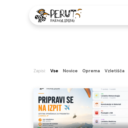
Skip to Content
Domov
Š
Zapisi:
Vse
Novice
Oprema
Vzletišča