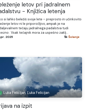
eleženje letov pri jadralnem
adalstvu - Knjižica letenja
o si lahko beležiš svoje lete – preprosto in učinkovito
eženje letov ni le priporočljivo, ampak je na
daljevalnem tečaju jadralnega padalstva tudi
ezno . Vsak tečajnik mora za uspešno zaklj...
apr. 2025
Šolanje
Luka Felicijan, Luka Felicijan
ijava na izpit