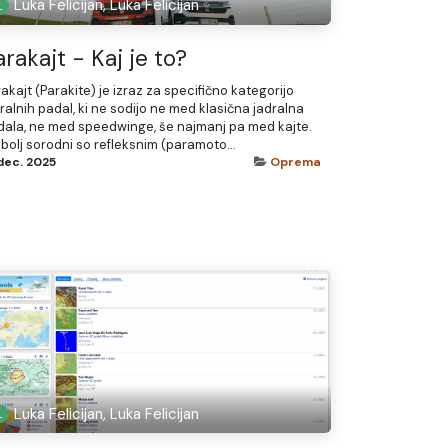
Luka Felicijan, Luka Felicijan
arakajt - Kaj je to?
akajt (Parakite) je izraz za specifično kategorijo
ralnih padal, ki ne sodijo ne med klasična jadralna
dala, ne med speedwinge, še najmanj pa med kajte.
bolj sorodni so refleksnim (paramoto...
dec. 2025
Oprema
Luka Felicijan, Luka Felicijan