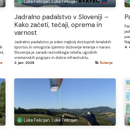
Luka Felicijan, Luka Felicijan
Jadralno padalstvo v Sloveniji –
P
Kako začeti, tečaji, oprema in
Par
varnost
jad
pa
Jadralno padalstvo je eden najbolj dostopnih letalskih
Naj
ik
športov, ki omogoča izjemno doživetje letenja v naravi.
4. 
eš,
Slovenija je zaradi raznolikega reliefa, ugodnih
vremenskih pogojev in dobre infrastruktu...
je
2. jan. 2026
Šolanje
Luka Felicijan, Luka Felicijan