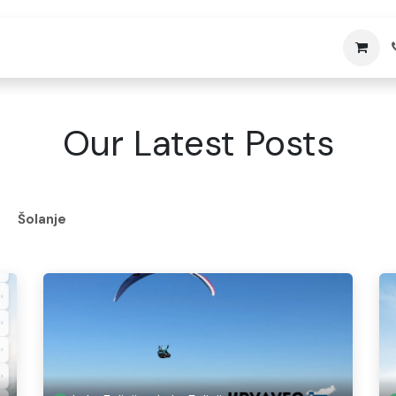
ola Letenja
Blog
E-Učilnica
Trgovina
Our Latest Posts
Šolanje