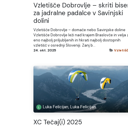
Vzletišče Dobrovlje – skriti bise
za jadralne padalce v Savinjski
dolini
Vzletišče Dobrovlje – domače nebo Savinjske doline
Vzletišče Dobrovlje leži nad krajem Braslovče in velja 
eno najbolj priljubljenih in hkrati najbolj dostopnih
vzletišč v osrednji Sloveniji. Zanj b...
24. okt. 2025
Vzletiš
Luka Felicijan, Luka Felicijan
XC Tečaj(i) 2025