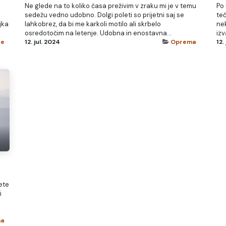
Ne glede na to koliko časa preživim v zraku mi je v temu
Po
sedežu vedno udobno. Dolgi poleti so prijetni saj se
teč
jka
lahkobrez, da bi me karkoli motilo ali skrbelo
nek
osredotočim na letenje. Udobna in enostavna...
izv
ce
12. jul. 2024
Oprema
12.
ete
i
ma