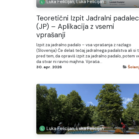
Luka Felicijan, Luka Felicijan
Teoretični Izpit Jadralni padalec
(JP) – Aplikacija z vsemi
vprašanji
Izpit za jadralno padalo – vsa vprašanja z razlago
(Slovenija) Če delaš tečaj jadralnega padalstva ali si t
pred tem, da opraviš izpit za jadralno padalo, potem v
da stvar ni ravno majhna. Vpraša...
30. apr. 2026
Šolan
Luka Felicijan, Luka Felicijan