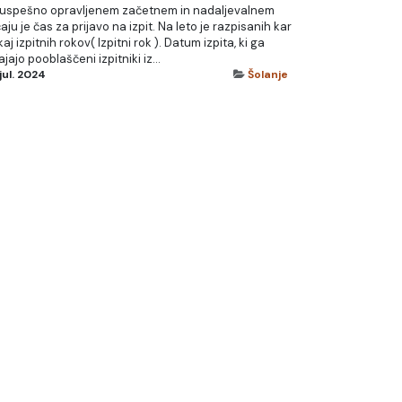
 uspešno opravljenem začetnem in nadaljevalnem
aju je čas za prijavo na izpit. Na leto je razpisanih kar
aj izpitnih rokov( Izpitni rok ). Datum izpita, ki ga
ajajo pooblaščeni izpitniki iz...
 jul. 2024
Šolanje