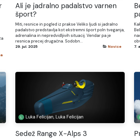
r
Ali je jadralno padalstvo varnen
B
šport?
p
Miti, resnice in pogled iz prakse Veliko ljudi si jadralno
Kak
padalstvo predstavlja kot ekstremni šport poln tveganja,
Bel
adrenalina in nepredvidljivih situacij. Vendar pa je
na
za
resnica precej drugačna. Sodobn...
obv
29. jul. 2025
Novice
7. 
ča
Luka Felicijan, Luka Felicijan
Sedež Range X-Alps 3
Pr