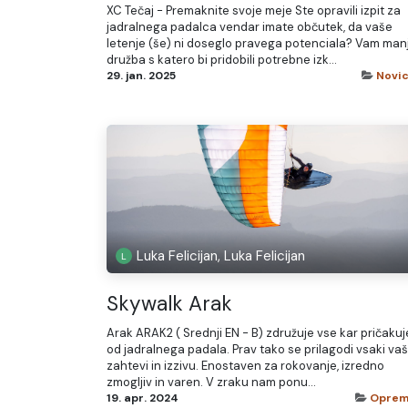
XC Tečaj - Premaknite svoje meje Ste opravili izpit za
jadralnega padalca vendar imate občutek, da vaše
letenje (še) ni doseglo pravega potenciala? Vam man
družba s katero bi pridobili potrebne izk...
29. jan. 2025
Novi
Luka Felicijan, Luka Felicijan
Skywalk Arak
Arak ARAK2 ( Srednji EN - B) združuje vse kar pričakuj
od jadralnega padala. Prav tako se prilagodi vsaki vaš
zahtevi in izzivu. Enostaven za rokovanje, izredno
zmogljiv in varen. V zraku nam ponu...
19. apr. 2024
Opre